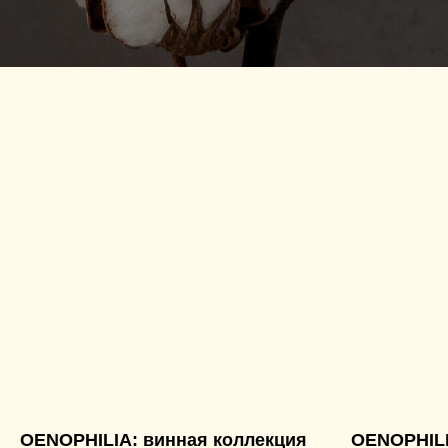
OENOPHILIA: винная коллекция
OENOPHILI