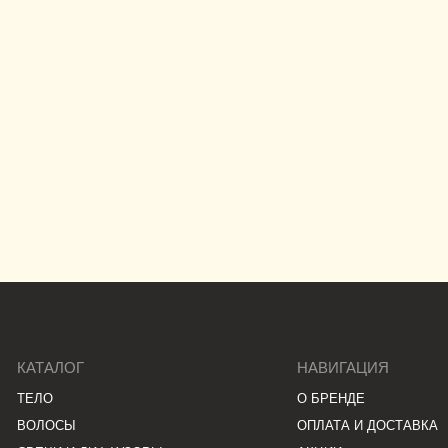
АЛОГ
НАВИГАЦИЯ
О БРЕНДЕ
ОСЫ
ОПЛАТА И ДОСТАВКА
И И ДИФФУЗОРЫ
АКЦИИ
ЛЯНЫЙ ПАРФЮМ
ВОЗВРАТ
ОРЫ
ССУАРЫ
ОДНЫЕ
ДЛОЖЕНИЯ