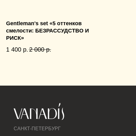
Gentleman's set «5 оттенков
смелости: БЕЗРАССУДСТВО И
РИСК»
1 400
р.
2 000
р.
КАТ
ТЕЛО
САНКТ-ПЕТЕРБУРГ
ВОЛ
СВЕЧ
МАС
НАБ
АКСЕ
ВЫГ
ПРЕ
ПОЛИТИКА
КОНФИДЕНЦИАЛЬНОСТИ
VANADIS, 2025