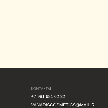
КОНТАКТЫ
+7 981 681 62 32
VANADISCOSMETICS@MAIL.RU
по всем вопросам, связанным с заказами
на сайте (статус заказа, оплата
и доставка, претензии), а также
по вопросам оптового сотрудничества
САЙТ РАЗРАБОТАН
MAJIX.RU