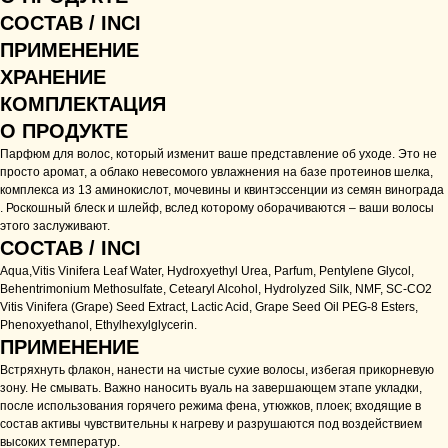
СОСТАВ / INCI
ПРИМЕНЕНИЕ
ХРАНЕНИЕ
КОМПЛЕКТАЦИЯ
О ПРОДУКТЕ
Парфюм для волос, который изменит ваше представление об уходе. Это не
просто аромат, а облако невесомого увлажнения на базе протеинов шелка,
комплекса из 13 аминокислот, мочевины и квинтэссенции из семян винограда
. Роскошный блеск и шлейф, вслед которому оборачиваются – ваши волосы
этого заслуживают.
СОСТАВ / INCI
Aqua,Vitis Vinifera Leaf Water, Hydroxyethyl Urea, Parfum, Pentylene Glycol,
Behentrimonium Methosulfate, Cetearyl Alcohol, Hydrolyzed Silk, NMF, SC-CO2
Vitis Vinifera (Grape) Seed Extract, Lactic Acid, Grape Seed Oil PEG-8 Esters,
Phenoxyethanol, Ethylhexylglycerin.
ПРИМЕНЕНИЕ
Встряхнуть флакон, нанести на чистые сухие волосы, избегая прикорневую
зону. Не смывать. Важно наносить вуаль на завершающем этапе укладки,
после использования горячего режима фена, утюжков, плоек; входящие в
состав активы чувствительны к нагреву и разрушаются под воздействием
высоких температур.