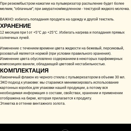
При резком/быстром нажатии на пульверизатор распыление будет более
мелким, "облачным"; при аккуратном/медленном - текстурой жидкого молочка.
ВАЖНО: избегать попадания продукта на одежду и другой текстиль.
ХРАНЕНИЕ
12 месяцев при t от +5°С до +25°С. Избегать нагрева и попадания прямых
солнечных лучей.
Изменение с течением времени цвета жидкости на бежевый, персиковый,
розоватый является нормой (при условии правильного хранения).
Изменение цвета обусловлено содержанием в некоторых парфюмерных
композициях ванили, обладающей цветовой нестабильностью.
КОМПЛЕКТАЦИЯ
Лаконичный флакон из черного стекла с пульверизатором в объеме 30 мл.
ЭКО подход к упаковке: мы стараемся минимизировать использование
картонных коробок для упаковки нашей продукции, а потому вся
необходимая информация о составе, свойствах, хранении и применении
отображена на бирке, которая прилагается к продукту.
Этикетка в оттенке винтажного золота.